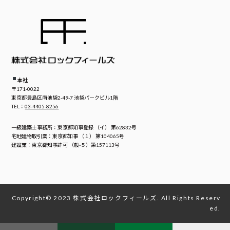
本社
〒171-0022
東京都豊島区南池袋2-49-7 池袋パークビル1階
TEL：
03-4405-8256
一級建築士事務所：東京都知事登録 （イ） 第62832号
宅地建物取引業：東京都知事 （１） 第104065号
建設業：東京都知事許可 （般-５）第157113号
Copyright© 2023 株式会社ロックフィールズ. All Rights Reserv
ed.